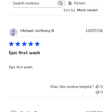
Filters
Search
Sort by
:
Most recent
reviews
Publ
Michael-Anthony B.
10/07/26
date
Verified Buyer
Epic first wash
Epic first wash
Was this review helpful?
0
0