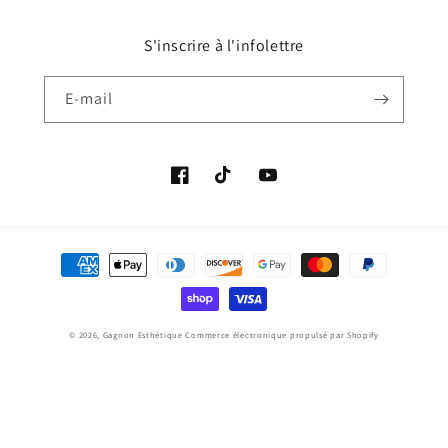
S'inscrire à l'infolettre
E-mail
Facebook
TikTok
YouTube
Moyens
de
paiement
© 2026,
Gagnon Esthétique
Commerce électronique propulsé par Shopify