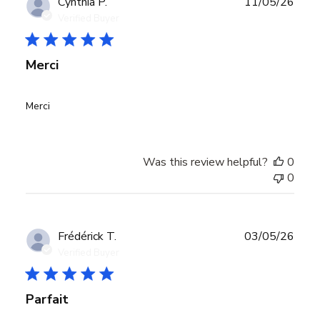
Publ
Cynthia P.
11/05/26
date
Verified Buyer
Merci
Merci
Was this review helpful?
0
0
Publ
Frédérick T.
03/05/26
date
Verified Buyer
Parfait