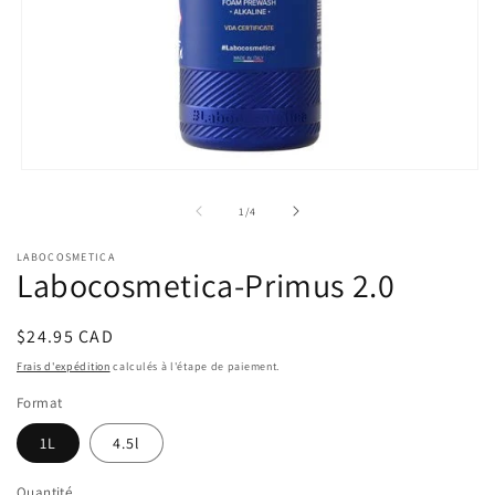
Ouvrir
le
média
de
1
/
4
1
dans
LABOCOSMETICA
une
Labocosmetica-Primus 2.0
fenêtre
modale
Prix
$24.95 CAD
habituel
Frais d'expédition
calculés à l'étape de paiement.
Format
1L
4.5l
Quantité