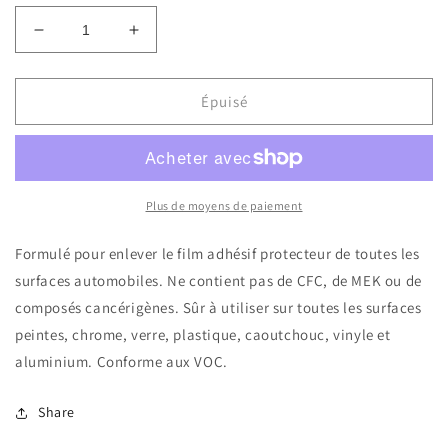
Réduire
Augmenter
la
la
quantité
quantité
de
de
Épuisé
763-
763-
Speciality
Speciality
Adhesif
Adhesif
Remover
Remover
3.78l
3.78l
Plus de moyens de paiement
Formulé pour enlever le film adhésif protecteur de toutes les
surfaces automobiles. Ne contient pas de CFC, de MEK ou de
composés cancérigènes. Sûr à utiliser sur toutes les surfaces
peintes, chrome, verre, plastique, caoutchouc, vinyle et
aluminium. Conforme aux VOC.
Share