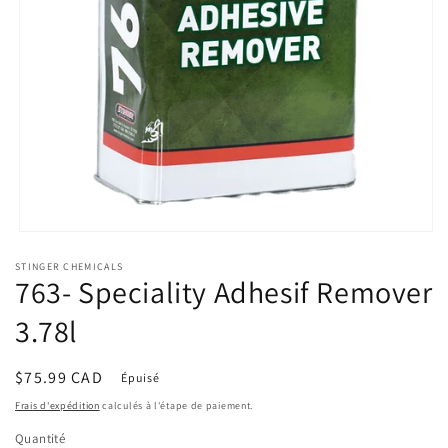
Ouvrir
le
STINGER CHEMICALS
média
763- Speciality Adhesif Remover
1
dans
une
3.78l
fenêtre
modale
Prix
$75.99 CAD
Épuisé
habituel
Frais d'expédition
calculés à l'étape de paiement.
Quantité