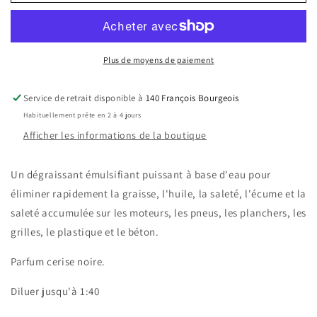
728-
728-
Black
Black
Scorpion
Scorpion
Plus de moyens de paiement
Service de retrait disponible à
140 François Bourgeois
Habituellement prête en 2 à 4 jours
Afficher les informations de la boutique
Un dégraissant émulsifiant puissant à base d'eau pour
éliminer rapidement la graisse, l'huile, la saleté, l'écume et la
saleté accumulée sur les moteurs, les pneus, les planchers, les
grilles, le plastique et le béton.
Parfum cerise noire.
Diluer jusqu'à 1:40