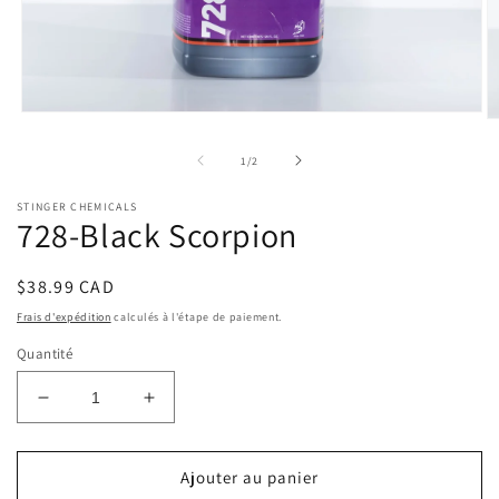
Ouvrir
Ou
le
le
média
m
de
1
/
2
1
2
dans
d
une
STINGER CHEMICALS
u
fenêtre
728-Black Scorpion
fe
modale
m
Prix
$38.99 CAD
habituel
Frais d'expédition
calculés à l'étape de paiement.
Quantité
Réduire
Augmenter
la
la
quantité
quantité
de
de
Ajouter au panier