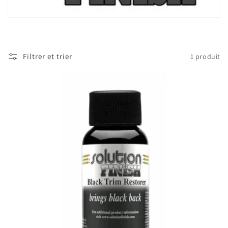
t
i
o
Filtrer et trier
1 produit
n
: